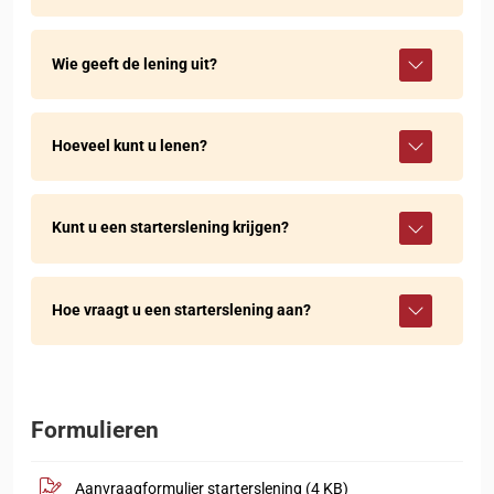
Wie geeft de lening uit?
Hoeveel kunt u lenen?
Kunt u een starterslening krijgen?
Hoe vraagt u een starterslening aan?
Formulieren
, opent in nieuw tabblad
.pdf
Aanvraagformulier starterslening
(4 KB)