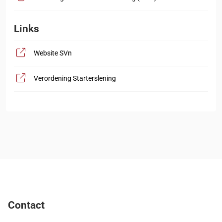
Links
, opent in nieuw tabblad
Website SVn
, opent in nieuw tabblad
Verordening Starterslening
Contact