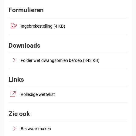
Formulieren
, opent in nieuw tabblad
.pdf
Ingebrekestelling
(4 KB)
Downloads
Folder wet dwangsom en beroep
(343 KB)
Links
, opent in nieuw tabblad
Volledige wettekst
Zie ook
Bezwaar maken