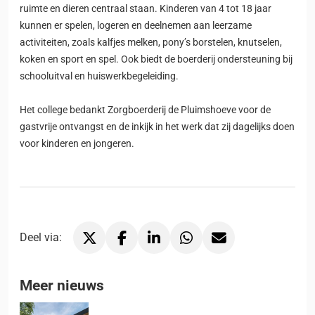
ruimte en dieren centraal staan. Kinderen van 4 tot 18 jaar
kunnen er spelen, logeren en deelnemen aan leerzame
activiteiten, zoals kalfjes melken, pony’s borstelen, knutselen,
koken en sport en spel. Ook biedt de boerderij ondersteuning bij
schooluitval en huiswerkbegeleiding.
Het college bedankt Zorgboerderij de Pluimshoeve voor de
gastvrije ontvangst en de inkijk in het werk dat zij dagelijks doen
voor kinderen en jongeren.
Deel via:
Deel via X, opent in nieuw tabblad
Deel via Facebook, opent in nieuw tabblad
Deel via LinkedIn, opent in nieuw tabblad
Deel via WhatsApp, opent in nieu
Deel via Mail, opent in ni
Meer nieuws