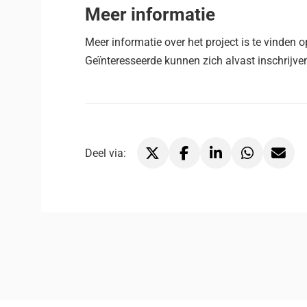
Meer informatie
Meer informatie over het project is te vinden 
Geïnteresseerde kunnen zich alvast inschrijve
Deel via:
Deel via X, opent in nieuw tabblad
Deel via Facebook, opent in 
Deel via LinkedIn, ope
Deel via WhatsA
Deel via 