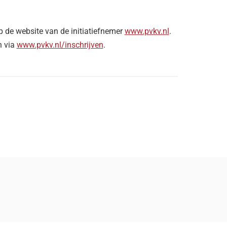
op de website van de initiatiefnemer
www.pvkv.nl
.
n via
www.pvkv.nl/inschrijven
.
nieuw tabblad
nt in nieuw tabblad
pp, opent in nieuw tabblad
Mail, opent in nieuw tabblad