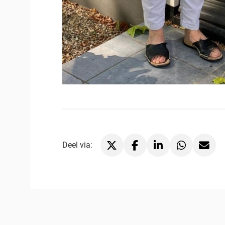
Deel via:
Deel via X, opent in nieuw tabblad
Deel via Facebook, opent in 
Deel via LinkedIn, ope
Deel via WhatsA
Deel via 