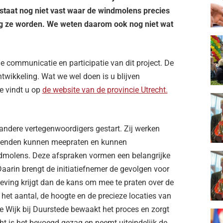
taat nog niet vast waar de windmolens precies
oog ze worden. We weten daarom ook nog niet wat
de communicatie en participatie van dit project. De
wikkeling. Wat we wel doen is u blijven
e vindt u op
de website van de provincie Utrecht.
dere vertegenwoordigers gestart. Zij werken
nenden kunnen meepraten en kunnen
dmolens. Deze afspraken vormen een belangrijke
Daarin brengt de initiatiefnemer de gevolgen voor
eving krijgt dan de kans om mee te praten over de
het aantal, de hoogte en de precieze locaties van
 Wijk bij Duurstede bewaakt het proces en zorgt
cht is het bevoegd gezag en neemt uiteindelijk de