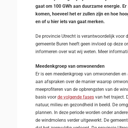
gaat om 100 GWh aan duurzame energie. Er s
komen, hoeveel het er zullen zijn en hoe h
en of u hier iets van gaat merken.
De provincie Utrecht is verantwoordelijk voor 
gemeente Buren heeft geen invloed op deze ont
informeren over wat wij weten. Meer informati
Meedenkgroep van omwonenden
Er is een meedenkgroep van omwonenden en an
aan afspraken over de manier waarop omwo
meeprofiteren van de opbrengsten van de win
basis voor
de volgende fases
van het traject. 
natuur, milieu en gezondheid in beeld. De omg
plannen. In deze periode worden onder andere 
de windmolens verder uitgewerkt. De gemeente
dat het zorgvuldig verloopt. De provincie Utre