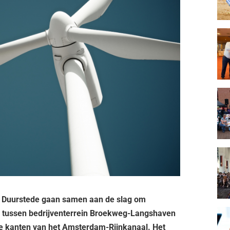
ij Duurstede gaan samen aan de slag om
d tussen bedrijventerrein Broekweg-Langshaven
ide kanten van het Amsterdam-Rijnkanaal. Het