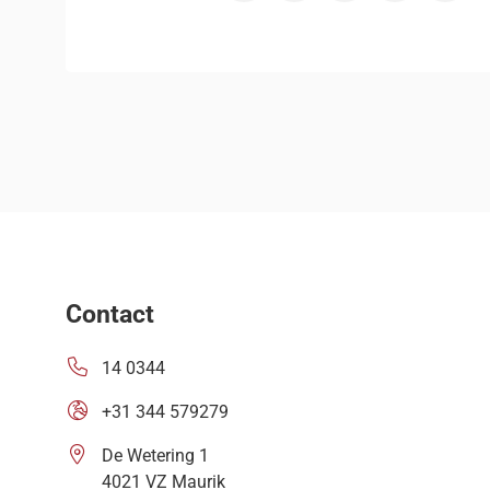
Deel via X, opent in nieuw tabblad
Deel via Facebook, opent in 
Deel via LinkedIn, ope
Deel via WhatsA
Deel via 
Contact
14 0344
+31 344 579279
De Wetering 1
4021 VZ Maurik