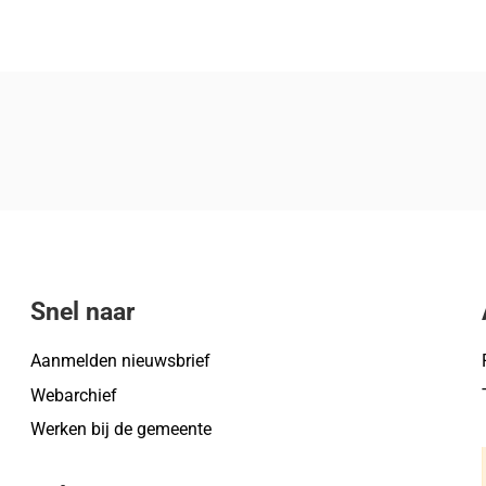
nieuw tabblad
nt in nieuw tabblad
pp, opent in nieuw tabblad
Mail, opent in nieuw tabblad
Snel naar
Aanmelden nieuwsbrief
Webarchief
Werken bij de gemeente