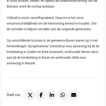
in onze straten, velden, en tijdens de onderwaterzetting van de
Betuwe, werd de oorlog tastbaar.
Vrijheid is nooit vanzelfsprekend. Daarom is het onze
verantwoordelijkheid om de herinnering levend te houden. Om
de verhalen te blijven vertellen aan de volgende generaties.
Op verschillende locaties in de gemeente Buren waren op 4 mei
herdenkingen. Burgemeester Ostendorp was aanwezig bij de de
herdenking in Zoelen en Kerk-Avezaath, wethouder Neven sloot
aan bij de herdenking in Buren en wethouder Alink was
aanwezig in Maurik.
Deel via:
Deel via X, opent in nieuw tabblad
Deel via Facebook, opent in nieuw tabblad
Deel via LinkedIn, opent in nieuw tabblad
Deel via WhatsApp, opent in nieu
Deel via Mail, opent in ni