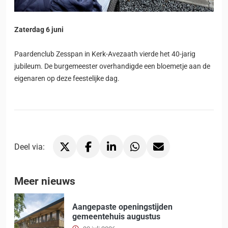
Zaterdag 6 juni
Paardenclub Zesspan in Kerk-Avezaath vierde het 40-jarig
jubileum. De burgemeester overhandigde een bloemetje aan de
eigenaren op deze feestelijke dag.
Deel via:
Deel via X, opent in nieuw tabblad
Deel via Facebook, opent in nieuw tabblad
Deel via LinkedIn, opent in nieuw tabblad
Deel via WhatsApp, opent in nieu
Deel via Mail, opent in ni
Meer nieuws
Aangepaste openingstijden
gemeentehuis augustus